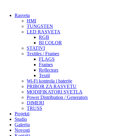
Skočite
na
Rasveta
sadržaj
HMI
TUNGSTEN
LED RASVETA
RGB
BI COLOR
STATIVI
Textiles / Frames
FLAGS
Frames
Reflectors
Textil
Wi-Fi kontrola i baterije
PRIBOR ZA RASVETU
MODIFIKATORI SVETLA
Power Distribution / Generators
DIMERI
TRUSS
Projekti
Studio
Galerija
Novosti
Kontakt