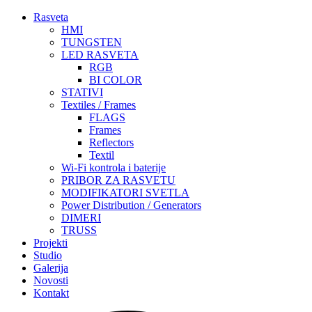
Rasveta
HMI
TUNGSTEN
LED RASVETA
RGB
BI COLOR
STATIVI
Textiles / Frames
FLAGS
Frames
Reflectors
Textil
Wi-Fi kontrola i baterije
PRIBOR ZA RASVETU
MODIFIKATORI SVETLA
Power Distribution / Generators
DIMERI
TRUSS
Projekti
Studio
Galerija
Novosti
Kontakt