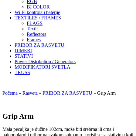
RGB
BI COLOR
Wi-Fi kontrola i baterije
TEXTILES / FRAMES
FLAGS
Textil
Reflectors
Frames
PRIBOR ZA RASVETU
DIMERI
STATIVI
Power Distribution / Generators
MODIFIKATORI SVETLA
TRUSS
Početna
»
Rasveta
»
PRIBOR ZA RASVETU
»
Grip Arm
Grip Arm
Mala pecaljka je dužine 102cm, može biti srebrna ili crna i
najpopularniji pribor na svakom snimanju, koristi se sa stativima koji