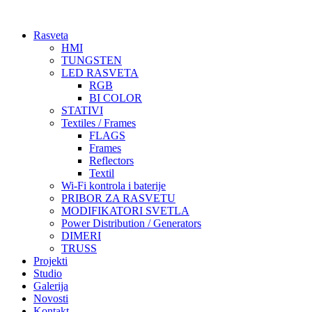
Skočite
na
Rasveta
sadržaj
HMI
TUNGSTEN
LED RASVETA
RGB
BI COLOR
STATIVI
Textiles / Frames
FLAGS
Frames
Reflectors
Textil
Wi-Fi kontrola i baterije
PRIBOR ZA RASVETU
MODIFIKATORI SVETLA
Power Distribution / Generators
DIMERI
TRUSS
Projekti
Studio
Galerija
Novosti
Kontakt