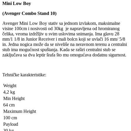
Mini Low Boy
(
Avenger
Combo Stand 10
)
Avenger Mini Low Boy stativ sa jednom izvlakom, maksimalne
visine 100cm i nosivosti od 30kg je napravljena od hromiranog
čelika, veoma izdržljiv u svim uslovima snimanja. Ima glavu 28
mm/1 1/8 in Junior Receiver i mali bolcn koji se uvlači 16 mm/ 5/8
in. Jedna nogica može da se niveliše na neravnom terenu a centralni
stub ima mogućnost spuštanja. Kada se raširi centralni stub se
zaključava sa dva leptir šrafa što mu omogućava dodatnu sigurnost.
Tehničke karakteristike:
Weight
4,2 kg
Min Height
64 cm
Maximum Height
100 cm
Payload
30 kg