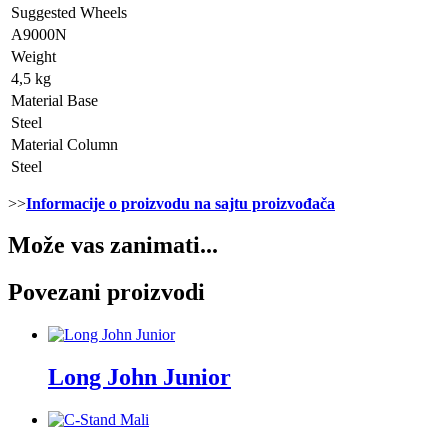
Suggested Wheels
A9000N
Weight
4,5 kg
Material Base
Steel
Material Column
Steel
>>
Informacije o proizvodu na sajtu proizvođača
Može vas zanimati...
Povezani proizvodi
Long John Junior