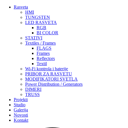
Rasveta
HMI
TUNGSTEN
LED RASVETA
RGB
BI COLOR
STATIVI
Textiles / Frames
FLAGS
Frames
Reflectors
Textil
Wi-Fi kontrola i baterije
PRIBOR ZA RASVETU
MODIFIKATORI SVETLA
Power Distribution / Generators
DIMERI
TRUSS
Projekti
Studio
Galerija
Novosti
Kontakt