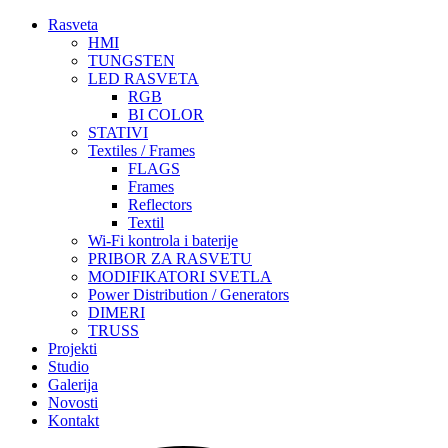
Rasveta
HMI
TUNGSTEN
LED RASVETA
RGB
BI COLOR
STATIVI
Textiles / Frames
FLAGS
Frames
Reflectors
Textil
Wi-Fi kontrola i baterije
PRIBOR ZA RASVETU
MODIFIKATORI SVETLA
Power Distribution / Generators
DIMERI
TRUSS
Projekti
Studio
Galerija
Novosti
Kontakt