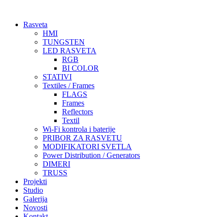
Skočite
na
Rasveta
sadržaj
HMI
TUNGSTEN
LED RASVETA
RGB
BI COLOR
STATIVI
Textiles / Frames
FLAGS
Frames
Reflectors
Textil
Wi-Fi kontrola i baterije
PRIBOR ZA RASVETU
MODIFIKATORI SVETLA
Power Distribution / Generators
DIMERI
TRUSS
Projekti
Studio
Galerija
Novosti
Kontakt