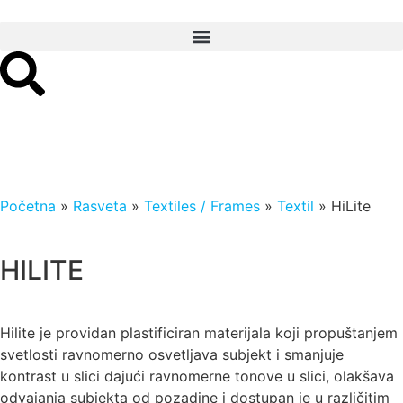
Početna
»
Rasveta
»
Textiles / Frames
»
Textil
»
HiLite
HILITE
Hilite je providan plastificiran materijala koji propuštanjem
svetlosti ravnomerno osvetljava subjekt i smanjuje
kontrast u slici dajući ravnomerne tonove u slici, olakšava
odvajanja subjekta od pozadine i dostupan je u različitim