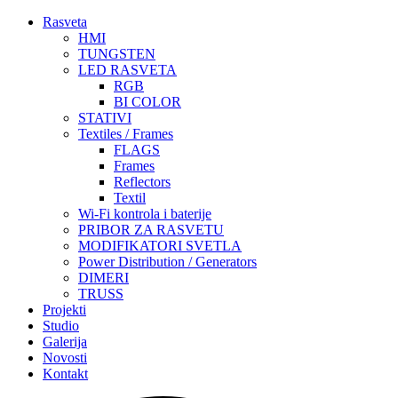
Rasveta
HMI
TUNGSTEN
LED RASVETA
RGB
BI COLOR
STATIVI
Textiles / Frames
FLAGS
Frames
Reflectors
Textil
Wi-Fi kontrola i baterije
PRIBOR ZA RASVETU
MODIFIKATORI SVETLA
Power Distribution / Generators
DIMERI
TRUSS
Projekti
Studio
Galerija
Novosti
Kontakt