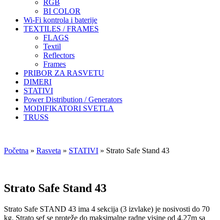
RGB
BI COLOR
Wi-Fi kontrola i baterije
TEXTILES / FRAMES
FLAGS
Textil
Reflectors
Frames
PRIBOR ZA RASVETU
DIMERI
STATIVI
Power Distribution / Generators
MODIFIKATORI SVETLA
TRUSS
Početna
»
Rasveta
»
STATIVI
»
Strato Safe Stand 43
Strato Safe Stand 43
Strato Safe STAND 43 ima 4 sekcija (3 izvlake) je nosivosti do 70
kg. Strato sef se proteže do maksimalne radne visine od 4.27m sa