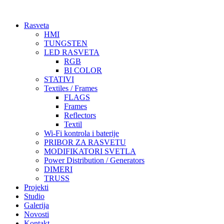
Skočite
na
Rasveta
sadržaj
HMI
TUNGSTEN
LED RASVETA
RGB
BI COLOR
STATIVI
Textiles / Frames
FLAGS
Frames
Reflectors
Textil
Wi-Fi kontrola i baterije
PRIBOR ZA RASVETU
MODIFIKATORI SVETLA
Power Distribution / Generators
DIMERI
TRUSS
Projekti
Studio
Galerija
Novosti
Kontakt