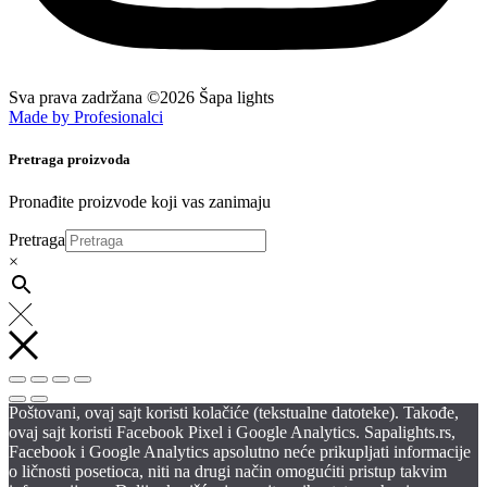
Sva prava zadržana ©2026 Šapa lights
Made by Profesionalci
Pretraga proizvoda
Pronađite proizvode koji vas zanimaju
Pretraga
×
Poštovani, ovaj sajt koristi kolačiće (tekstualne datoteke). Takođe,
ovaj sajt koristi Facebook Pixel i Google Analytics. Sapalights.rs,
Facebook i Google Analytics apsolutno neće prikupljati informacije
o ličnosti posetioca, niti na drugi način omogućiti pristup takvim