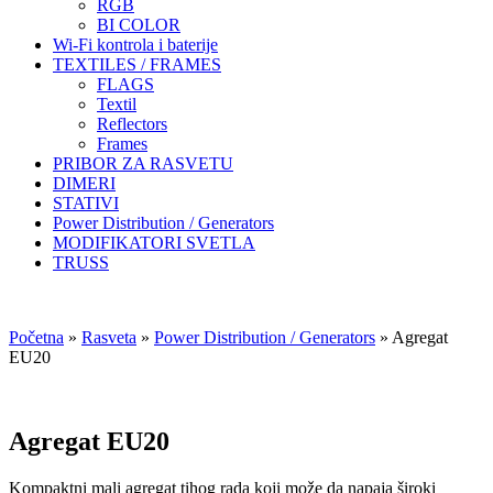
RGB
BI COLOR
Wi-Fi kontrola i baterije
TEXTILES / FRAMES
FLAGS
Textil
Reflectors
Frames
PRIBOR ZA RASVETU
DIMERI
STATIVI
Power Distribution / Generators
MODIFIKATORI SVETLA
TRUSS
Početna
»
Rasveta
»
Power Distribution / Generators
»
Agregat
EU20
Agregat EU20
Kompaktni mali agregat tihog rada koji može da napaja široki