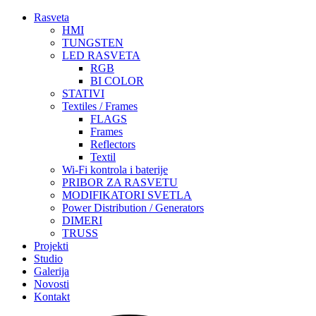
Rasveta
HMI
TUNGSTEN
LED RASVETA
RGB
BI COLOR
STATIVI
Textiles / Frames
FLAGS
Frames
Reflectors
Textil
Wi-Fi kontrola i baterije
PRIBOR ZA RASVETU
MODIFIKATORI SVETLA
Power Distribution / Generators
DIMERI
TRUSS
Projekti
Studio
Galerija
Novosti
Kontakt