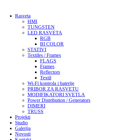
Skočite
na
Rasveta
sadržaj
HMI
TUNGSTEN
LED RASVETA
RGB
BI COLOR
STATIVI
Textiles / Frames
FLAGS
Frames
Reflectors
Textil
Wi-Fi kontrola i baterije
PRIBOR ZA RASVETU
MODIFIKATORI SVETLA
Power Distribution / Generators
DIMERI
TRUSS
Projekti
Studio
Galerija
Novosti
Kontakt