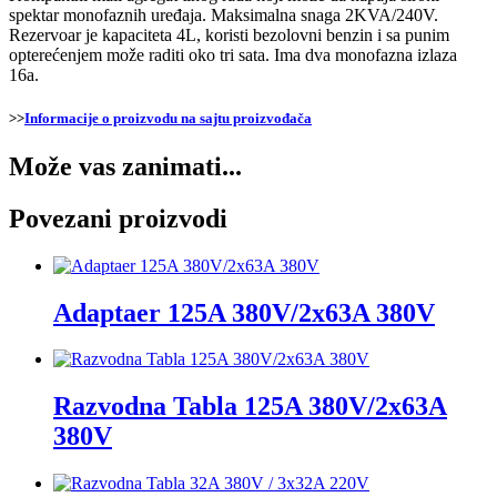
spektar monofaznih uređaja. Maksimalna snaga 2KVA/240V.
Rezervoar je kapaciteta 4L, koristi bezolovni benzin i sa punim
opterećenjem može raditi oko tri sata. Ima dva monofazna izlaza
16a.
>>
Informacije o proizvodu na sajtu proizvođača
Može vas zanimati...
Povezani proizvodi
Adaptaer 125A 380V/2x63A 380V
Razvodna Tabla 125A 380V/2x63A
380V