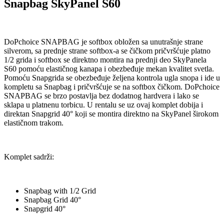
Snapbag SkyPanel S60
DoPchoice SNAPBAG je softbox obložen sa unutrašnje strane
silverom, sa prednje strane softbox-a se čičkom pričvršćuje platno
1/2 grida i softbox se direktno montira na prednji deo SkyPanela
S60 pomoću elastičnog kanapa i obezbeđuje mekan kvalitet svetla.
Pomoću Snapgrida se obezbeđuje željena kontrola ugla snopa i ide u
kompletu sa Snapbag i pričvršćuje se na softbox čičkom. DoPchoice
SNAPBAG se brzo postavlja bez dodatnog hardvera i lako se
sklapa u platnenu torbicu. U rentalu se uz ovaj komplet dobija i
direktan Snapgrid 40° koji se montira direktno na SkyPanel širokom
elastičnom trakom.
Komplet sadrži:
Snapbag with 1/2 Grid
Snapbag Grid 40°
Snapgrid 40°