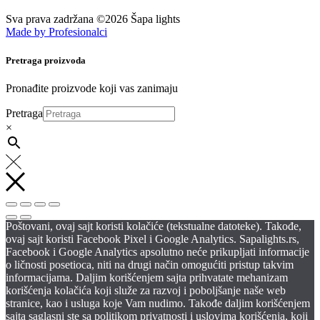
Sva prava zadržana ©2026 Šapa lights
Made by Profesionalci
Pretraga proizvoda
Pronađite proizvode koji vas zanimaju
Pretraga
×
Poštovani, ovaj sajt koristi kolačiće (tekstualne datoteke). Takođe,
ovaj sajt koristi Facebook Pixel i Google Analytics. Sapalights.rs,
Facebook i Google Analytics apsolutno neće prikupljati informacije
o ličnosti posetioca, niti na drugi način omogućiti pristup takvim
informacijama. Daljim korišćenjem sajta prihvatate mehanizam
korišćenja kolačića koji služe za razvoj i poboljšanje naše web
stranice, kao i usluga koje Vam nudimo. Takođe daljim korišćenjem
sajta saglasni ste sa politikom privatnosti i uslovima korišćenja, koji