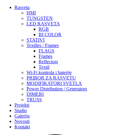
Rasveta
HMI
TUNGSTEN
LED RASVETA
RGB
BI COLOR
STATIVI
Textiles / Frames
FLAGS
Frames
Reflectors
Textil
Wi-Fi kontrola i baterije
PRIBOR ZA RASVETU
MODIFIKATORI SVETLA
Power Distribution / Generators
DIMERI
TRUSS
Projekti
Studio
Galerija
Novosti
Kontakt