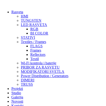
Skočite
na
Rasveta
sadržaj
HMI
TUNGSTEN
LED RASVETA
RGB
BI COLOR
STATIVI
Textiles / Frames
FLAGS
Frames
Reflectors
Textil
Wi-Fi kontrola i baterije
PRIBOR ZA RASVETU
MODIFIKATORI SVETLA
Power Distribution / Generators
DIMERI
TRUSS
Projekti
Studio
Galerija
Novosti
Kontakt