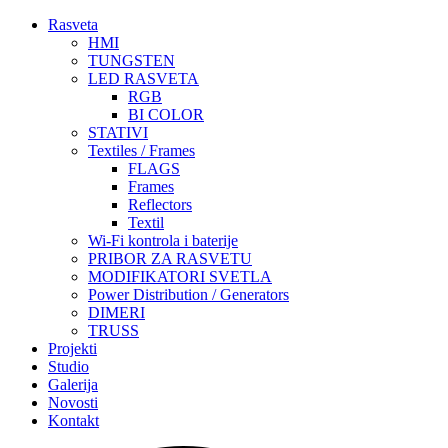
Rasveta
HMI
TUNGSTEN
LED RASVETA
RGB
BI COLOR
STATIVI
Textiles / Frames
FLAGS
Frames
Reflectors
Textil
Wi-Fi kontrola i baterije
PRIBOR ZA RASVETU
MODIFIKATORI SVETLA
Power Distribution / Generators
DIMERI
TRUSS
Projekti
Studio
Galerija
Novosti
Kontakt