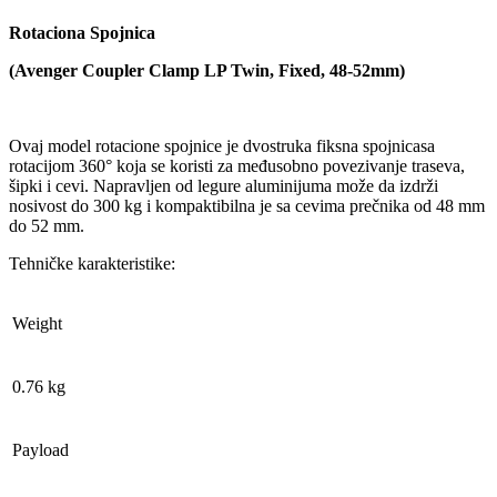
Rotaciona Spojnica
(Avenger Coupler Clamp LP Twin, Fixed, 48-52mm)
Ovaj model rotacione spojnice je dvostruka fiksna spojnicasa
rotacijom 360° koja se koristi za međusobno povezivanje traseva,
šipki i cevi. Napravljen od legure aluminijuma može da izdrži
nosivost do 300 kg i kompaktibilna je sa cevima prečnika od 48 mm
do 52 mm.
Tehničke karakteristike:
Weight
0.76 kg
Payload