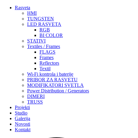
Rasveta
HMI
TUNGSTEN
LED RASVETA
RGB
BI COLOR
STATIVI
Textiles / Frames
FLAGS
Frames
Reflectors
Textil
Wi-Fi kontrola i baterije
PRIBOR ZA RASVETU
MODIFIKATORI SVETLA
Power Distribution / Generators
DIMERI
TRUSS
Projekti
Studio
Galerija
Novosti
Kontakt