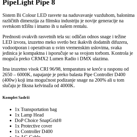
PipeLight Pipe 8
Sistem Bi Colour LED rasvete na naduvavanje vazduhom, balonima
različitih dimenzija za filmsku industriju je novije generacije na
svetskom tržištu i imamo ih u našem rentalu.
Prednosti ovakvih rasvetnih tela su: odličan odnos snage i težine
LED izvora, izuzetno meko svetlo bez ikakvih dodatnih difuzera,
vodootporan i operativan u svim vremenskim uslovima, svaka
jedinica je kompaktna i isporučuje se sa svojom torbom. Kontrola je
moguća preko CRMX2 Lumen Radio i DMX ulazima.
Ima izuzetno visok CRI 96/98, temparatura se kreće u rasponu od
2650 – 6000K, napajanje je preko balasta Pipe Controller D400
(400w) koji ima mogućnost podizanje snage na 200% ali u tom
slučaju je fiksna kelvinaža od 4000K.
Komplet Sadrži
1x Transportation bag
1x Lamp Head
DoP Choice SnapGrid®
1x Protective cover
1x Controller D400
1x AC-Cable