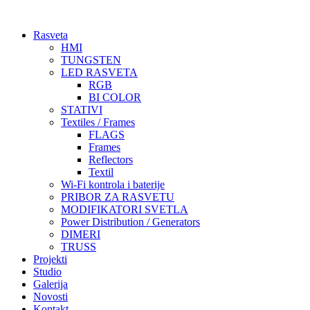
Skočite
na
Rasveta
sadržaj
HMI
TUNGSTEN
LED RASVETA
RGB
BI COLOR
STATIVI
Textiles / Frames
FLAGS
Frames
Reflectors
Textil
Wi-Fi kontrola i baterije
PRIBOR ZA RASVETU
MODIFIKATORI SVETLA
Power Distribution / Generators
DIMERI
TRUSS
Projekti
Studio
Galerija
Novosti
Kontakt