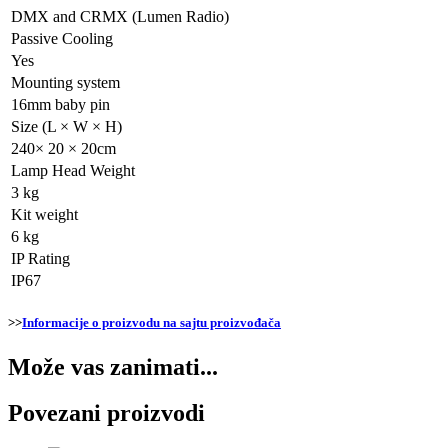
DMX and CRMX (Lumen Radio)
Passive Cooling
Yes
Mounting system
16mm baby pin
Size (L × W × H)
240× 20 × 20cm
Lamp Head Weight
3 kg
Kit weight
6 kg
IP Rating
IP67
>>
Informacije o proizvodu na sajtu proizvođača
Može vas zanimati...
Povezani proizvodi