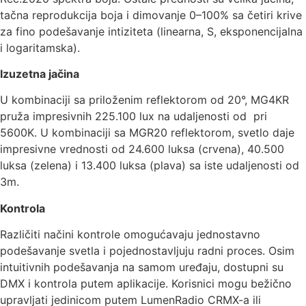
tačna reprodukcija boja i dimovanje 0–100% sa četiri krive
za fino podešavanje intiziteta (linearna, S, eksponencijalna
i logaritamska).
Izuzetna jačina
U kombinaciji sa priloženim reflektorom od 20°, MG4KR
pruža impresivnih 225.100 lux na udaljenosti od pri
5600K. U kombinaciji sa MGR20 reflektorom, svetlo daje
impresivne vrednosti od 24.600 luksa (crvena), 40.500
luksa (zelena) i 13.400 luksa (plava) sa iste udaljenosti od
3m.
Kontrola
Različiti načini kontrole omogućavaju jednostavno
podešavanje svetla i pojednostavljuju radni proces. Osim
intuitivnih podešavanja na samom uređaju, dostupni su
DMX i kontrola putem aplikacije. Korisnici mogu bežično
upravljati jedinicom putem LumenRadio CRMX-a ili