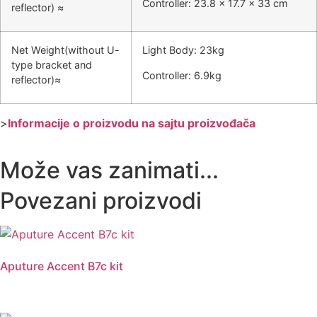
Controller: 23.8 x 17.7 x 33 cm
reflector) ≈
Net Weight(without U-
Light Body: 23kg
type bracket and
Controller: 6.9kg
reflector)≈
>
Informacije o proizvodu na sajtu proizvođača
Može vas zanimati...
Povezani proizvodi
Aputure Accent B7c kit