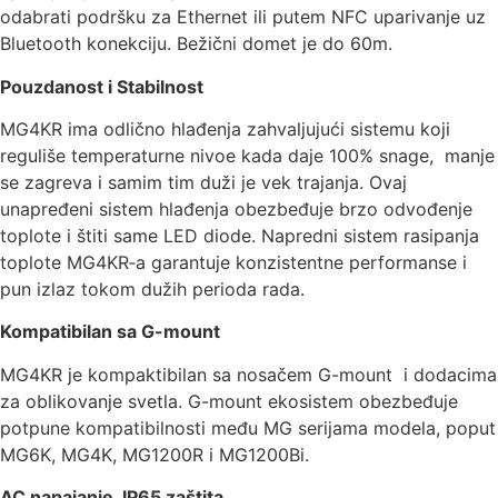
odabrati podršku za Ethernet ili putem NFC uparivanje uz
Bluetooth konekciju. Bežični domet je do 60m.
Pouzdanost i Stabilnost
MG4KR ima odlično hlađenja zahvaljujući sistemu koji
reguliše temperaturne nivoe kada daje 100% snage, manje
se zagreva i samim tim duži je vek trajanja. Ovaj
unapređeni sistem hlađenja obezbeđuje brzo odvođenje
toplote i štiti same LED diode. Napredni sistem rasipanja
toplote MG4KR‑a garantuje konzistentne performanse i
pun izlaz tokom dužih perioda rada.
Kompatibilan sa G-mount
MG4KR je kompaktibilan sa nosačem G-mount i dodacima
za oblikovanje svetla. G-mount ekosistem obezbeđuje
potpune kompatibilnosti među MG serijama modela, poput
MG6K, MG4K, MG1200R i MG1200Bi.
AC napajanje, IP65 zaštita