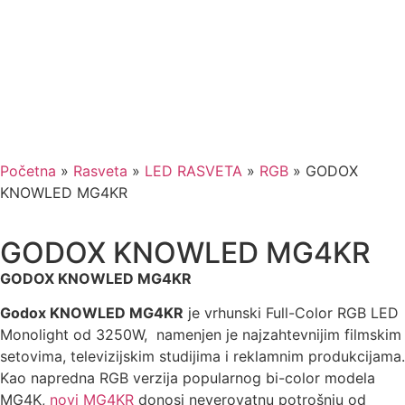
Početna
»
Rasveta
»
LED RASVETA
»
RGB
»
GODOX
KNOWLED MG4KR
GODOX KNOWLED MG4KR
GODOX KNOWLED MG4KR
Godox KNOWLED MG4KR
je vrhunski Full-Color RGB LED
Monolight od 3250W, namenjen je najzahtevnijim filmskim
setovima, televizijskim studijima i reklamnim produkcijama.
Kao napredna RGB verzija popularnog bi-color modela
MG4K,
novi MG4KR
donosi neverovatnu potrošnju od