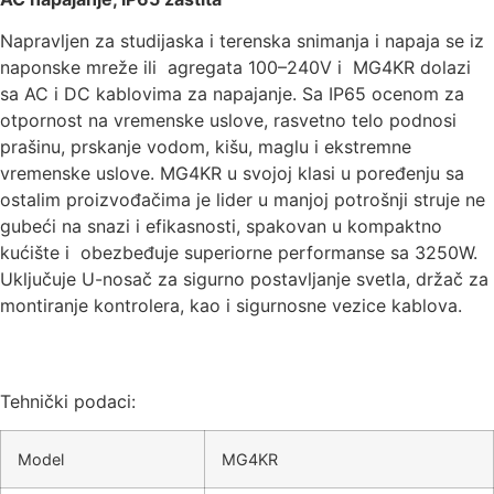
Napravljen za studijaska i terenska snimanja i napaja se iz
naponske mreže ili agregata 100–240V i MG4KR dolazi
sa AC i DC kablovima za napajanje. Sa IP65 ocenom za
otpornost na vremenske uslove, rasvetno telo podnosi
prašinu, prskanje vodom, kišu, maglu i ekstremne
vremenske uslove. MG4KR u svojoj klasi u poređenju sa
ostalim proizvođačima je lider u manjoj potrošnji struje ne
gubeći na snazi i efikasnosti, spakovan u kompaktno
kućište i obezbeđuje superiorne performanse sa 3250W.
Uključuje U-nosač za sigurno postavljanje svetla, držač za
montiranje kontrolera, kao i sigurnosne vezice kablova.
Tehnički podaci:
Model
MG4KR