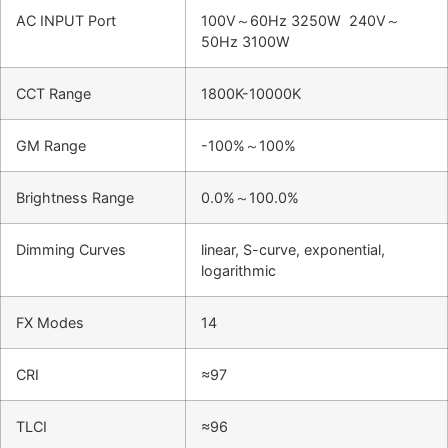
AC INPUT Port
100V～60Hz 3250W 240V～
50Hz 3100W
CCT Range
1800K-10000K
GM Range
-100%～100%
Brightness Range
0.0%～100.0%
Dimming Curves
linear, S-curve, exponential,
logarithmic
FX Modes
14
CRI
≈97
TLCI
≈96