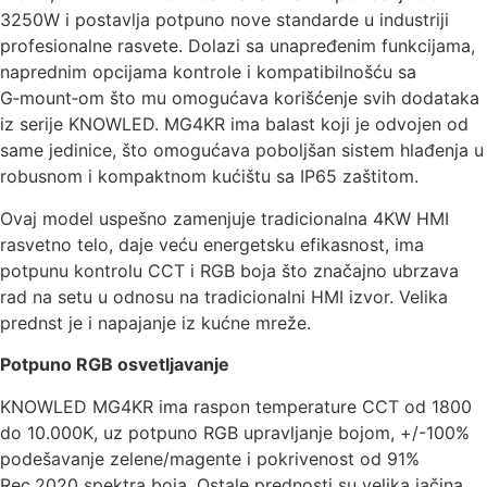
3250W i postavlja potpuno nove standarde u industriji
profesionalne rasvete. Dolazi sa unapređenim funkcijama,
naprednim opcijama kontrole i kompatibilnošću sa
G‑mount‑om što mu omogućava korišćenje svih dodataka
iz serije KNOWLED. MG4KR ima balast koji je odvojen od
same jedinice, što omogućava poboljšan sistem hlađenja u
robusnom i kompaktnom kućištu sa IP65 zaštitom.
Ovaj model uspešno zamenjuje tradicionalna 4KW HMI
rasvetno telo, daje veću energetsku efikasnost, ima
potpunu kontrolu CCT i RGB boja što značajno ubrzava
rad na setu u odnosu na tradicionalni HMI izvor. Velika
prednst je i napajanje iz kućne mreže.
Potpuno RGB osvetljavanje
KNOWLED MG4KR ima raspon temperature CCT od 1800
do 10.000K, uz potpuno RGB upravljanje bojom, +/-100%
podešavanje zelene/magente i pokrivenost od 91%
Rec.2020 spektra boja. Ostale prednosti su velika jačina,