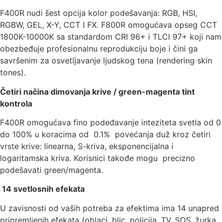
F400R nudi šest opcija kolor podešavanja: RGB, HSI,
RGBW, GEL, X-Y, CCT I FX. F800R omogućava opseg CCT
1800K-10000K sa standardom CRI 96+ i TLCI 97+ koji nam
obezbeđuje profesionalnu reprodukciju boje i čini ga
savršenim za osvetljavanje ljudskog tena (rendering skin
tones).
Četiri načina dimovanja krive / green-magenta tint
kontrola
F400R omogućava fino podeđavanje inteziteta svetla od 0
do 100% u koracima od 0.1% povećanja duž kroz četiri
vrste krive: linearna, S-kriva, eksponencijalna i
logaritamska kriva. Korisnici takođe mogu precizno
podešavati green/magenta.
14 svetlosnih efekata
U zavisnosti od vaših potreba za efektima ima 14 unapred
pripremljenih efekata (oblaci, blic, policija, TV, SOS, žurka,