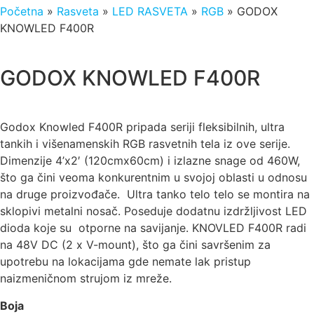
Početna
»
Rasveta
»
LED RASVETA
»
RGB
»
GODOX
KNOWLED F400R
GODOX KNOWLED F400R
Godox Knowled F400R pripada seriji fleksibilnih, ultra
tankih i višenamenskih RGB rasvetnih tela iz ove serije.
Dimenzije 4’x2′ (120cmx60cm) i izlazne snage od 460W,
što ga čini veoma konkurentnim u svojoj oblasti u odnosu
na druge proizvođače. Ultra tanko telo telo se montira na
sklopivi metalni nosač. Poseduje dodatnu izdržljivost LED
dioda koje su otporne na savijanje. KNOVLED F400R radi
na 48V DC (2 x V-mount), što ga čini savršenim za
upotrebu na lokacijama gde nemate lak pristup
naizmeničnom strujom iz mreže.
Boja