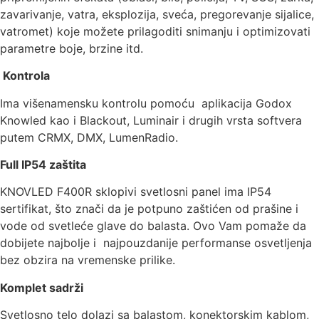
zavarivanje, vatra, eksplozija, sveća, pregorevanje sijalice,
vatromet) koje možete prilagoditi snimanju i optimizovati
parametre boje, brzine itd.
Kontrola
Ima višenamensku kontrolu pomoću aplikacija Godox
Knowled kao i Blackout, Luminair i drugih vrsta softvera
putem CRMX, DMX, LumenRadio.
Full IP54 zaštita
KNOVLED F400R sklopivi svetlosni panel ima IP54
sertifikat, što znači da je potpuno zaštićen od prašine i
vode od svetleće glave do balasta. Ovo Vam pomaže da
dobijete najbolje i najpouzdanije performanse osvetljenja
bez obzira na vremenske prilike.
Komplet sadrži
Svetlosno telo dolazi sa balastom, konektorskim kablom,