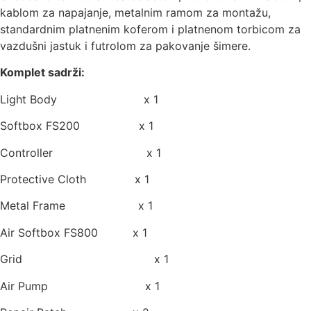
kablom za napajanje, metalnim ramom za montažu,
standardnim platnenim koferom i platnenom torbicom za
vazdušni jastuk i futrolom za pakovanje šimere.
Komplet sadrži:
Light Body x 1
Softbox FS200 x 1
Controller x 1
Protective Cloth x 1
Metal Frame x 1
Air Softbox FS800 x 1
Grid x 1
Air Pump x 1