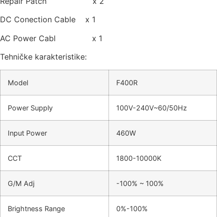
Repair Patch x 2
DC Conection Cable x 1
AC Power Cabl x 1
Tehničke karakteristike:
Model
F400R
Power Supply
100V-240V~60/50Hz
Input Power
460W
CCT
1800-10000K
G/M Adj
-100% ~ 100%
Brightness Range
0%-100%