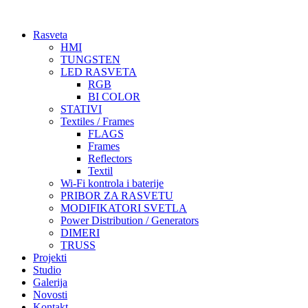
Skočite
na
Rasveta
sadržaj
HMI
TUNGSTEN
LED RASVETA
RGB
BI COLOR
STATIVI
Textiles / Frames
FLAGS
Frames
Reflectors
Textil
Wi-Fi kontrola i baterije
PRIBOR ZA RASVETU
MODIFIKATORI SVETLA
Power Distribution / Generators
DIMERI
TRUSS
Projekti
Studio
Galerija
Novosti
Kontakt