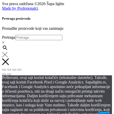
Sva prava zadržana ©2026 Šapa lights
Made by Profesionalci
Pretraga proizvoda
Pronađite proizvode koji vas zanimaju
Pretraga
×
Poštovani, ovaj sajt koristi kolačiće (tekstualne datoteke). Takođe,
ovaj sajt koristi Facebook Pixel i Google Analytics. Sapalights.rs,
Facebook i Google Analytics apsolutno neće prikupljati informacije
o ličnosti posetioca, niti na drugi način omogućiti pristup takvim
informacijama. Daljim korišćenjem sajta prihvatate mehanizam
korišćenja kolačića koji služe za razvoj i poboljšanje naše web
stranice, kao i usluga koje Vam nudimo. Takođe daljim korišćenjem
sajta saglasni ste sa politikom privatnosti i uslovima korišćenja, koji