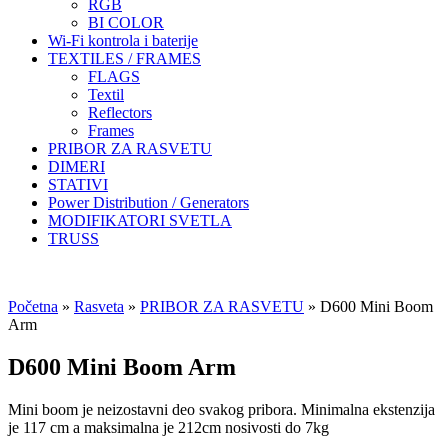
RGB
BI COLOR
Wi-Fi kontrola i baterije
TEXTILES / FRAMES
FLAGS
Textil
Reflectors
Frames
PRIBOR ZA RASVETU
DIMERI
STATIVI
Power Distribution / Generators
MODIFIKATORI SVETLA
TRUSS
Početna
»
Rasveta
»
PRIBOR ZA RASVETU
»
D600 Mini Boom
Arm
D600 Mini Boom Arm
Mini boom je neizostavni deo svakog pribora. Minimalna ekstenzija
je 117 cm a maksimalna je 212cm nosivosti do 7kg