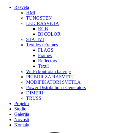
Rasveta
HMI
TUNGSTEN
LED RASVETA
RGB
BI COLOR
STATIVI
Textiles / Frames
FLAGS
Frames
Reflectors
Textil
Wi-Fi kontrola i baterije
PRIBOR ZA RASVETU
MODIFIKATORI SVETLA
Power Distribution / Generators
DIMERI
TRUSS
Projekti
Studio
Galerija
Novosti
Kontakt