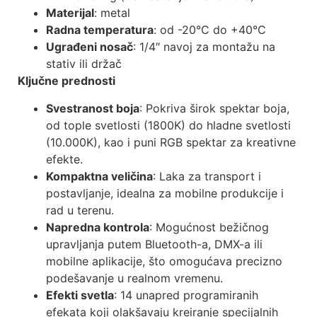
Materijal
: metal
Radna temperatura
: od -20°C do +40°C
Ugrađeni nosač
: 1/4″ navoj za montažu na
stativ ili držač
Ključne prednosti
Svestranost boja
: Pokriva širok spektar boja,
od tople svetlosti (1800K) do hladne svetlosti
(10.000K), kao i puni RGB spektar za kreativne
efekte.
Kompaktna veličina
: Laka za transport i
postavljanje, idealna za mobilne produkcije i
rad u terenu.
Napredna kontrola
: Mogućnost bežičnog
upravljanja putem Bluetooth-a, DMX-a ili
mobilne aplikacije, što omogućava precizno
podešavanje u realnom vremenu.
Efekti svetla
: 14 unapred programiranih
efekata koji olakšavaju kreiranje specijalnih