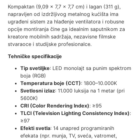
Kompaktan (9,09 × 7,7 × 7,7 cm) i lagan (311 g),
napravljen od izdržljivog metalnog kućišta ima
ugrađeni sistem za hlađenje ventilatora i robusne
opcije montiranja čine ga idealnim saputnikom za
kreatore mobilnih sadržaja, nezavisne filmske
stvaraoce i studijske profesionalce.
Tehničke specifikacije
Tip svetiljke
: LED monolajt sa punim spektrom
boja (RGB)
Temperatura boje (CCT)
: 1800–10.000K
Svetlosni izlaz
: 11.000 luksija na 1 metar (pri
5600K)
CRI (Color Rendering Index)
: ≥95
TLCI (Television Lighting Consistency Index)
:
≥97
Efekti svetla
: 14 unapred programiranih
efekata (npr. munja, TV, sveća, vatromet,