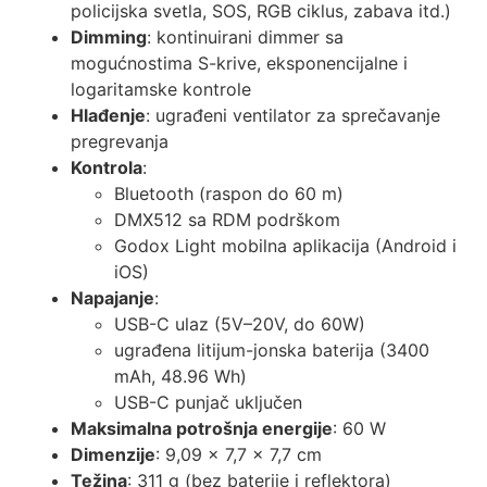
policijska svetla, SOS, RGB ciklus, zabava itd.)
Dimming
: kontinuirani dimmer sa
mogućnostima S-krive, eksponencijalne i
logaritamske kontrole
Hlađenje
: ugrađeni ventilator za sprečavanje
pregrevanja
Kontrola
:
Bluetooth (raspon do 60 m)
DMX512 sa RDM podrškom
Godox Light mobilna aplikacija (Android i
iOS)
Napajanje
:
USB-C ulaz (5V–20V, do 60W)
ugrađena litijum-jonska baterija (3400
mAh, 48.96 Wh)
USB-C punjač uključen
Maksimalna potrošnja energije
: 60 W
Dimenzije
: 9,09 × 7,7 × 7,7 cm
Težina
: 311 g (bez baterije i reflektora)