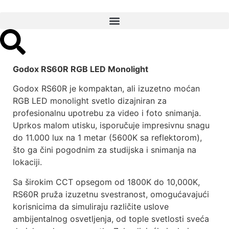
Godox RS60R RGB LED Monolight
Godox RS60R je kompaktan, ali izuzetno moćan
RGB LED monolight svetlo dizajniran za
profesionalnu upotrebu za video i foto snimanja.
Uprkos malom utisku, isporučuje impresivnu snagu
do 11.000 lux na 1 metar (5600K sa reflektorom),
što ga čini pogodnim za studijska i snimanja na
lokaciji.
Sa širokim CCT opsegom od 1800K do 10,000K,
RS60R pruža izuzetnu svestranost, omogućavajući
korisnicima da simuliraju različite uslove
ambijentalnog osvetljenja, od tople svetlosti sveća