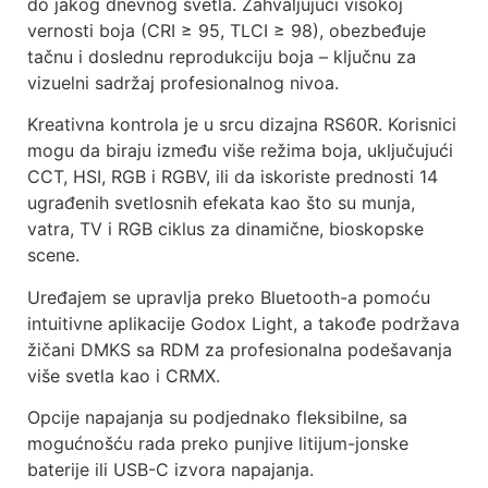
do jakog dnevnog svetla. Zahvaljujući visokoj
vernosti boja (CRI ≥ 95, TLCI ≥ 98), obezbeđuje
tačnu i doslednu reprodukciju boja – ključnu za
vizuelni sadržaj profesionalnog nivoa.
Kreativna kontrola je u srcu dizajna RS60R. Korisnici
mogu da biraju između više režima boja, uključujući
CCT, HSI, RGB i RGBV, ili da iskoriste prednosti 14
ugrađenih svetlosnih efekata kao što su munja,
vatra, TV i RGB ciklus za dinamične, bioskopske
scene.
Uređajem se upravlja preko Bluetooth-a pomoću
intuitivne aplikacije Godox Light, a takođe podržava
žičani DMKS sa RDM za profesionalna podešavanja
više svetla kao i CRMX.
Opcije napajanja su podjednako fleksibilne, sa
mogućnošću rada preko punjive litijum-jonske
baterije ili USB-C izvora napajanja.